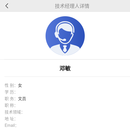
技术经理人详情
邓敏
性 别：
女
学 历：
职 务：
文员
职 称：
技术领域：
地 址：
Email：