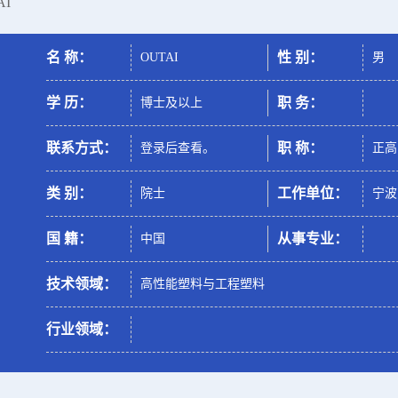
AI
名 称：
性 别：
OUTAI
男
学 历：
职 务：
博士及以上
联系方式：
职 称：
登录后查看。
正高
类 别：
工作单位：
院士
宁波
国 籍：
从事专业：
中国
技术领域：
高性能塑料与工程塑料
行业领域：