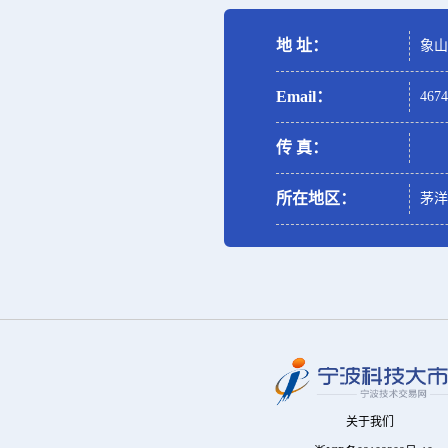
地 址：
象山
Email：
467
传 真：
所在地区：
茅洋
关于我们