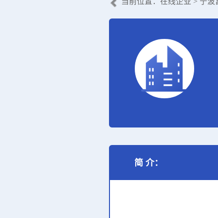
当前位置：
在线企业
> 宁
简 介：