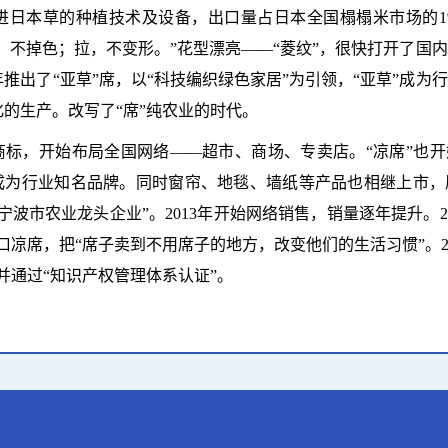
日本草的种植技术及设备，出口量占日本全国榻榻米市场的1%
擦，不掉色；拉，不变形。”花型漂亮——“菱纹”，很快打开了国
1年推出了“亚草”席，以“科技编织绿色家居”为引领，“亚草”成
的生产。改写了“席”纯农业的时代。
匠”商标，开始布局全国网络——超市、商场、专卖店。“凉席”也开
快成为行业知名品牌。同时窗帘、地毯、墙纸等产品也相继上市
宁波市农业龙头企业”。2013年开始网络销售，销量逐年提升。2
口凉席，把“席子卖到不用席子的地方，改变他们的生活习惯”。20
并通过“知识产权管理体系认证”。