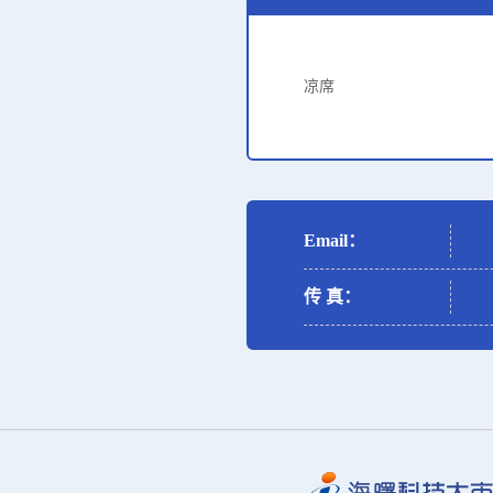
凉席
Email：
传 真：