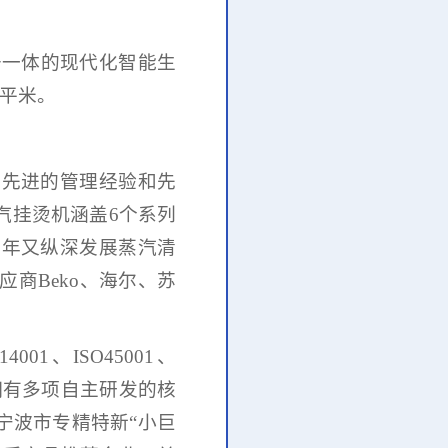
于一体的现代化智能生
多平米。
有先进的管理经验和先
汽挂烫机涵盖
6个系列
1年又纵深发展蒸汽清
应商
Beko、海尔、苏
O14001、ISO45001、
拥有
多项自主研发的核
宁波市专精特新
“小巨