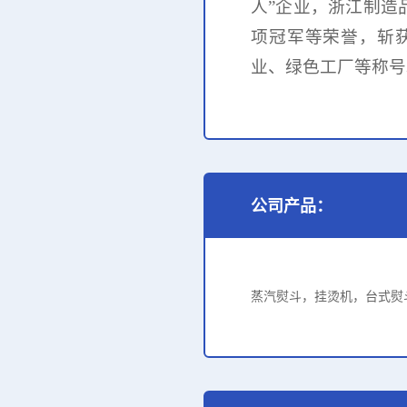
人”企业，
浙江制造
项冠军等荣誉，
斩
业、绿色工厂等称号
公司产品：
蒸汽熨斗，挂烫机，台式熨