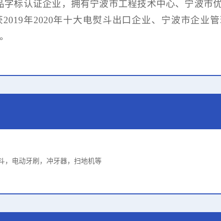
品字标认证企业，
拥有宁波市工程技术中心、
宁波市
获
2019年2020年十大电熨斗出口企业、宁波市企业
。
斗，电动牙刷，冲牙器，扫地机等