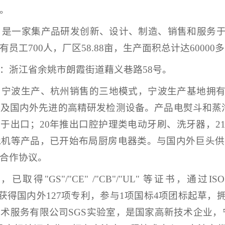
。
年，是一家集产品研发创新、设计、制造、销售和服务
有员工
700人，厂区58.88亩，生产面积总计达60000
：浙江省余姚市朗霞街道藉义巷路
58号。
、宁波生产、杭州销售的三地模式，宁波生产基地拥
，
及
国内外先进的高精研发检测设备。产品电熨斗和蒸
用于出口
；
20年推出
口腔护理类电动牙刷、洗牙器，
2
地机等产品，已开始布局厨房电器类。与
国内外巨头
供
合作协议。
全，已取得
"GS"/"CE" /"CB"/"UL" 等证书，
通过
IS
获得国内外
127
项专利
，参与
1项国标4项团标起草，
技术服务有限公司
SGS实验室
，是国家高新技术企业，