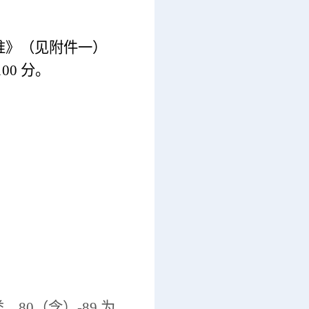
准》（见附件一）
0 分。
80（含）-89 为