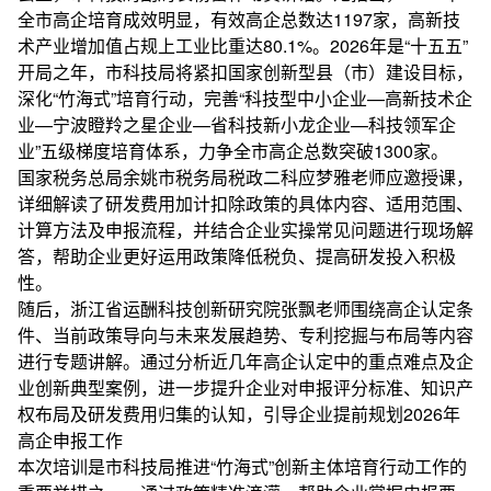
全市高企培育成效明显，有效高企总数达1197家，高新技
术产业增加值占规上工业比重达80.1%。2026年是“十五五”
开局之年，市科技局将紧扣国家创新型县（市）建设目标，
深化“竹海式”培育行动，完善“科技型中小企业—高新技术企
业—宁波瞪羚之星企业—省科技新小龙企业—科技领军企
业”五级梯度培育体系，力争全市高企总数突破1300家。
国家税务总局余姚市税务局税政二科应梦雅老师应邀授课，
详细解读了研发费用加计扣除政策的具体内容、适用范围、
计算方法及申报流程，并结合企业实操常见问题进行现场解
答，帮助企业更好运用政策降低税负、提高研发投入积极
性。
随后，浙江省运酬科技创新研究院张飘老师围绕高企认定条
件、当前政策导向与未来发展趋势、专利挖掘与布局等内容
进行专题讲解。通过分析近几年高企认定中的重点难点及企
业创新典型案例，进一步提升企业对申报评分标准、知识产
权布局及研发费用归集的认知，引导企业提前规划2026年
高企申报工作
本次培训是市科技局推进“竹海式”创新主体培育行动工作的