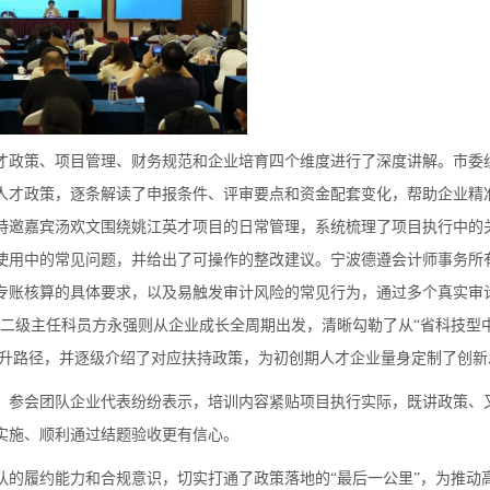
才政策、项目管理、财务规范和企业培育四个维度进行了深度讲解。市委
最新人才政策，逐条解读了申报条件、评审要点和资金配套变化，帮助企业精
特邀嘉宾汤欢文围绕姚江英才项目的日常管理，系统梳理了项目执行中的
使用中的常见问题，并给出了可操作的整改建议。宁波德遵会计师事务所
专账核算的具体要求，以及易触发审计风险的常见行为，通过多个真实审
局二级主任科员方永强则从企业成长全周期出发，清晰勾勒了从“省科技型中
的跃升路径，并逐级介绍了对应扶持政策，为初创期人才企业量身定制了创
。参会团队企业代表纷纷表示，培训内容紧贴项目执行实际，既讲政策、
实施、顺利通过结题验收更有信心。
队的履约能力和合规意识，切实打通了政策落地的“最后一公里”，为推动