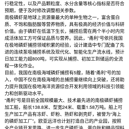
行稳定性，以及产品颗粒度、水分含量等核心指标是否符合
预期，便于及时修改调整相关参数。
南极磷虾是地球上资源量最大的单种生物之一，富含蛋白
质、不饱和脂肪酸等营养物质，具有极高的经济价值与科研
价值。由于磷虾在低温下生长，捕捞后需在两个半小时内完
成活体加工方可保证品质与营养。因此，“甬利”号依托我国
在极地磷虾捕捞领域积累的经验，设计建造中专门配备了先
进的连续泵吸捕捞系统及现代化、智能化生产流水线，预计
日加工能力超800吨，可实现从捕捞、初加工到储运的全流
程一体化作业。
目前，我国在南极海域磷虾捕捞有5艘，随着“甬利”号的加
入，中国不仅在南极海域的总捕捞量继续向上突破，还将助
力提升我国在极地海洋资源综合开发利用领域的科技引领能
力和创新驱动水平。
“甬利”号是目前全国规模最大、技术最先进的南极磷虾捕捞
加工船，船长138.8米、型宽24米、载重1.58万吨。船上可
生产加工产品有冻虾、虾粉、熟虾和剥壳虾，被誉为“海上
的磷虾加工厂”。欧亚远洋也计划打造自己的产业园，按照
全产业链开发思路，进一步生产磷虾油、蛋白肽和精品饲料