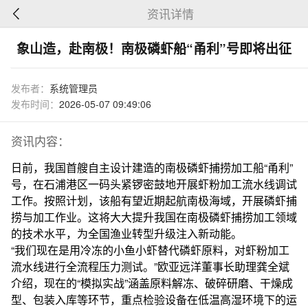
资讯详情
象山造，赴南极！南极磷虾船“甬利”号即将出征
发布者：
系统管理员
发布时间：
2026-05-07 09:49:06
资讯内容：
日前，我国首艘自主设计建造的南极磷虾捕捞加工船“甬利”
号，在石浦港区一码头紧锣密鼓地开展虾粉加工流水线调试
工作。按照计划，该船有望近期起航南极海域，开展磷虾捕
捞与加工作业。这将大大提升我国在南极磷虾捕捞加工领域
的技术水平，为全国渔业转型升级注入新动能。
“我们现在是用冷冻的小鱼小虾替代磷虾原料，对虾粉加工
流水线进行全流程压力测试。”欧亚远洋董事长助理龚全斌
介绍，现在的“模拟实战”涵盖原料解冻、破碎研磨、干燥成
型、包装入库等环节，重点检验设备在低温高湿环境下的运