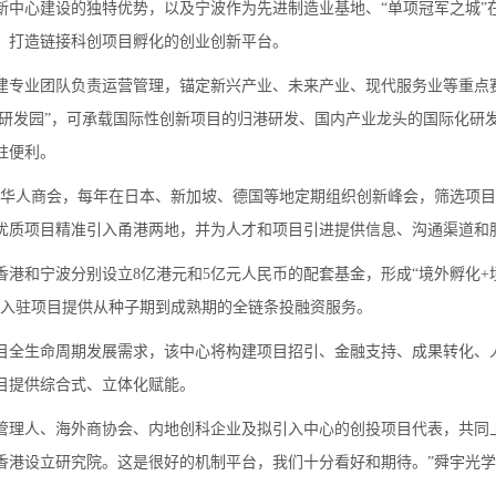
新中心建设的独特优势，以及宁波作为先进制造业基地、“单项冠军之城”
，打造链接科创项目孵化的创业创新平台。
建专业团队负责运营管理，锚定新兴产业、未来产业、现代服务业等重点
香港研发园”，可承载国际性创新项目的归港研发、国内产业龙头的国际化研
驻便利。
外华人商会，每年在日本、新加坡、德国等地定期组织创新峰会，筛选项
优质项目精准引入甬港两地，并为人才和项目引进提供信息、沟通渠道和
港和宁波分别设立8亿港元和5亿元人民币的配套基金，形成“境外孵化+境
为入驻项目提供从种子期到成熟期的全链条投融资服务。
目全生命周期发展需求，该中心将构建项目招引、金融支持、成果转化、人
目提供综合式、立体化赋能。
管理人、海外商协会、内地创科企业及拟引入中心的创投项目代表，共同
香港设立研究院。这是很好的机制平台，我们十分看好和期待。”舜宇光