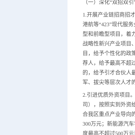
（一）深化“双招双引
1.开展产业链招商招
港航等“423”现代
型和前瞻型项目，着
战略性新兴产业项目
目，给予个性化的政
荐人，给予最高不超过
的，给予引才合伙人最
军、拔尖等层次人才的
2.引进优质外资项
司），按照实到外资给
合我区重点产业导向的
300万元；新能源汽
度最高不超过500万