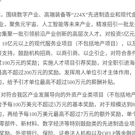
”
才。围绕数字产业、高端装备等“224X”先进制造业和现
服务业，聚焦元宇宙、人工智能等未来产业，精准招引一批
力集聚一批引领前沿产业创新的高层次人才。对投资5亿
、10亿元以上的现代服务业项目（不包括地产项目），以
策支持。鼓励机构招商、以商引商、以企引企，对符合条
100万元的奖励；实施人才项目引荐奖励，对全职引进
高不超过200万元的奖励。发挥用人单位引才主体作用
，给予引才单位最高不超过500万元的薪酬补贴。
目。对符合我区产业发展导向的外资产业类项目（不包括地
予每100万美元不超过5万元的基本奖励，对于规模达到8
，再给予每100万美元最高不超过7万元的额外奖励，单
车零部件、新材料、数字经济等特别鼓励类的先进制造业
元奖励。外资银行、保险、证券法人机构以及QFLP等金