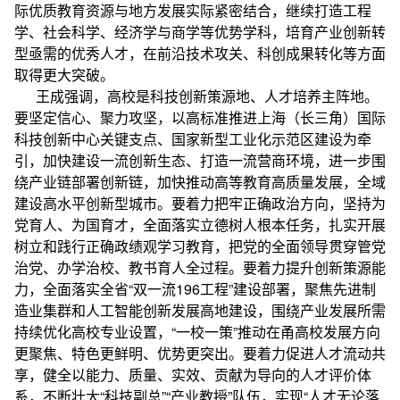
际优质教育资源与地方发展实际紧密结合，继续打造工程
学、社会科学、经济学与商学等优势学科，培育产业创新转
型亟需的优秀人才，在前沿技术攻关、科创成果转化等方面
取得更大突破。
王成强调，高校是科技创新策源地、人才培养主阵地。
要坚定信心、聚力攻坚，以高标准推进上海（长三角）国际
科技创新中心关键支点、国家新型工业化示范区建设为牵
引，加快建设一流创新生态、打造一流营商环境，进一步围
绕产业链部署创新链，加快推动高等教育高质量发展，全域
建设高水平创新型城市。要着力把牢正确政治方向，坚持为
党育人、为国育才，全面落实立德树人根本任务，扎实开展
树立和践行正确政绩观学习教育，把党的全面领导贯穿管党
治党、办学治校、教书育人全过程。要着力提升创新策源能
力，全面落实全省“双一流196工程”建设部署，聚焦先进制
造业集群和人工智能创新发展高地建设，围绕产业发展所需
持续优化高校专业设置，“一校一策”推动在甬高校发展方向
更聚焦、特色更鲜明、优势更突出。要着力促进人才流动共
享，健全以能力、质量、实效、贡献为导向的人才评价体
系，不断壮大“科技副总”“产业教授”队伍，实现“人才无论落