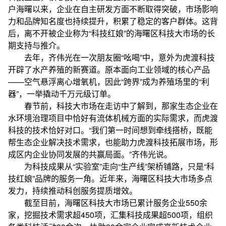
户海曙以来，企业在自主研发方面不断取得突破，市场影响
力和品牌知名度也持续提升，积累了稳定的客户群体。这背
后，离不开被企业称为“科技红娘”的海曙区科技大市场的长
期支持与推介。
去年，齐伟光在一次朋友圈“吆喝”中，意外为虎渡科技
开辟了水产养殖的新赛道。原本面向工业领域的核心产品
——空气悬浮离心增氧机，因此“跨界”成为养殖场里的“利
器”，一举撬动千万元级订单。
春节前，科技大市场在走访中了解到，那家生态企业在
水环境治理项目中恰好有流体机械方面的实际需求，而虎渡
科技的技术恰好对口。“我们第一时间想到牵线搭桥，既能
帮生态企业解决技术需求，也能助力虎渡科技拓展市场，形
成区内企业协同发展的共赢局面。”齐伟光说。
为科技成果从“实验室”走向“生产线”架桥铺路，只是“科
技红娘”品牌的服务一角。近年来，海曙区科技大市场多点
发力，持续推动科创服务提质增效。
截至目前，海曙区科技大市场已累计服务企业550余
家，挖掘技术需求超450项，汇集科技成果超500项，组织