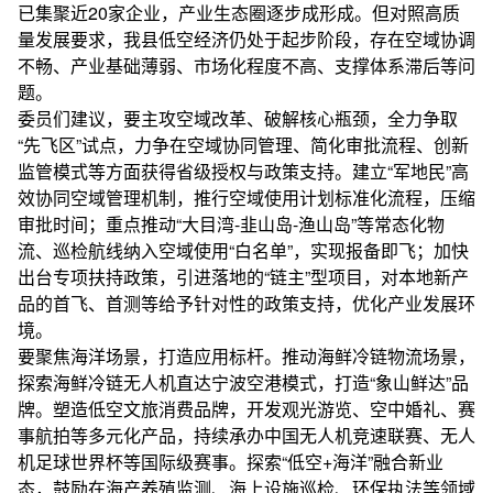
已集聚近20家企业，产业生态圈逐步成形成。但对照高质
量发展要求，我县低空经济仍处于起步阶段，存在空域协调
不畅、产业基础薄弱、市场化程度不高、支撑体系滞后等问
题。
委员们建议，要主攻空域改革、破解核心瓶颈，全力争取
“先飞区”试点，力争在空域协同管理、简化审批流程、创新
监管模式等方面获得省级授权与政策支持。建立“军地民”高
效协同空域管理机制，推行空域使用计划标准化流程，压缩
审批时间；重点推动“大目湾-韭山岛-渔山岛”等常态化物
流、巡检航线纳入空域使用“白名单”，实现报备即飞；加快
出台专项扶持政策，引进落地的“链主”型项目，对本地新产
品的首飞、首测等给予针对性的政策支持，优化产业发展环
境。
要聚焦海洋场景，打造应用标杆。推动海鲜冷链物流场景，
探索海鲜冷链无人机直达宁波空港模式，打造“象山鲜达”品
牌。塑造低空文旅消费品牌，开发观光游览、空中婚礼、赛
事航拍等多元化产品，持续承办中国无人机竞速联赛、无人
机足球世界杯等国际级赛事。探索“低空+海洋”融合新业
态，鼓励在海产养殖监测、海上设施巡检、环保执法等领域