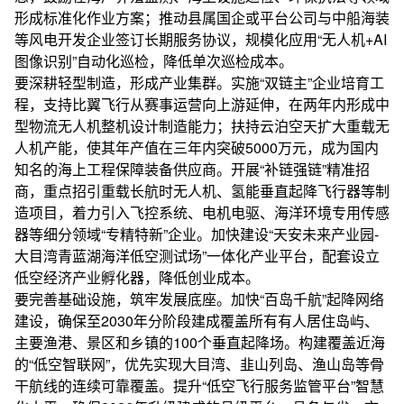
形成标准化作业方案；推动县属国企或平台公司与中船海装
等风电开发企业签订长期服务协议，规模化应用“无人机+AI
图像识别”自动化巡检，降低单次巡检成本。
要深耕轻型制造，形成产业集群。实施“双链主”企业培育工
程，支持比翼飞行从赛事运营向上游延伸，在两年内形成中
型物流无人机整机设计制造能力；扶持云泊空天扩大重载无
人机产能，使其年产值在三年内突破5000万元，成为国内
知名的海上工程保障装备供应商。开展“补链强链”精准招
商，重点招引重载长航时无人机、氢能垂直起降飞行器等制
造项目，着力引入飞控系统、电机电驱、海洋环境专用传感
器等细分领域“专精特新”企业。加快建设“天安未来产业园-
大目湾青蓝湖海洋低空测试场”一体化产业平台，配套设立
低空经济产业孵化器，降低创业成本。
要完善基础设施，筑牢发展底座。加快“百岛千航”起降网络
建设，确保至2030年分阶段建成覆盖所有有人居住岛屿、
主要渔港、景区和乡镇的100个垂直起降场。构建覆盖近海
的“低空智联网”，优先实现大目湾、韭山列岛、渔山岛等骨
干航线的连续可靠覆盖。提升“低空飞行服务监管平台”智慧