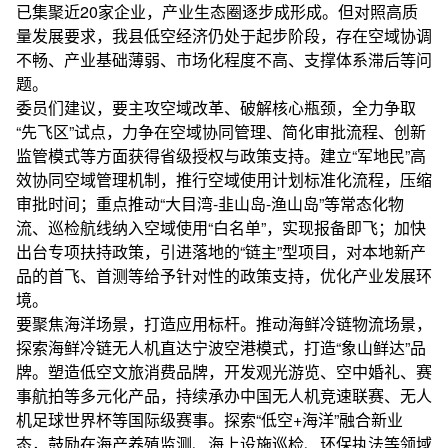
已集聚近20家企业，产业生态圈逐步成形成。但对照高质
量发展要求，我县低空经济仍处于起步阶段，存在空域协调
不畅、产业基础薄弱、市场化程度不高、支撑体系滞后等问
题。
委员们建议，要主攻空域改革、破解核心瓶颈，全力争取
“先飞区”试点，力争在空域协同管理、简化审批流程、创新
监管模式等方面获得省级授权与政策支持。建立“军地民”高
效协同空域管理机制，推行空域使用计划标准化流程，压缩
审批时间；重点推动“大目湾-韭山岛-渔山岛”等常态化物
流、巡检航线纳入空域使用“白名单”，实现报备即飞；加快
出台专项扶持政策，引进落地的“链主”型项目，对本地新产
品的首飞、首测等给予针对性的政策支持，优化产业发展环
境。
要聚焦海洋场景，打造应用标杆。推动海鲜冷链物流场景，
探索海鲜冷链无人机直达宁波空港模式，打造“象山鲜达”品
牌。塑造低空文旅消费品牌，开发观光游览、空中婚礼、赛
事航拍等多元化产品，持续承办中国无人机竞速联赛、无人
机足球世界杯等国际级赛事。探索“低空+海洋”融合新业
态，鼓励在海产养殖监测、海上设施巡检、环保执法等领域