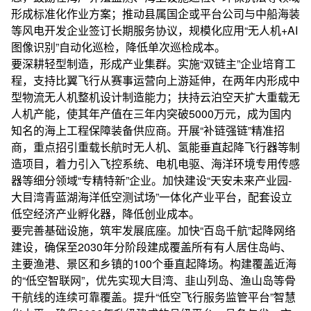
形成标准化作业方案；推动县属国企或平台公司与中船海装
等风电开发企业签订长期服务协议，规模化应用“无人机+AI
图像识别”自动化巡检，降低单次巡检成本。
要深耕轻型制造，形成产业集群。实施“双链主”企业培育工
程，支持比翼飞行从赛事运营向上游延伸，在两年内形成中
型物流无人机整机设计制造能力；扶持云泊空天扩大重载无
人机产能，使其年产值在三年内突破5000万元，成为国内
知名的海上工程保障装备供应商。开展“补链强链”精准招
商，重点招引重载长航时无人机、氢能垂直起降飞行器等制
造项目，着力引入飞控系统、电机电驱、海洋环境专用传感
器等细分领域“专精特新”企业。加快建设“天安未来产业园-
大目湾青蓝湖海洋低空测试场”一体化产业平台，配套设立
低空经济产业孵化器，降低创业成本。
要完善基础设施，筑牢发展底座。加快“百岛千航”起降网络
建设，确保至2030年分阶段建成覆盖所有有人居住岛屿、
主要渔港、景区和乡镇的100个垂直起降场。构建覆盖近海
的“低空智联网”，优先实现大目湾、韭山列岛、渔山岛等骨
干航线的连续可靠覆盖。提升“低空飞行服务监管平台”智慧