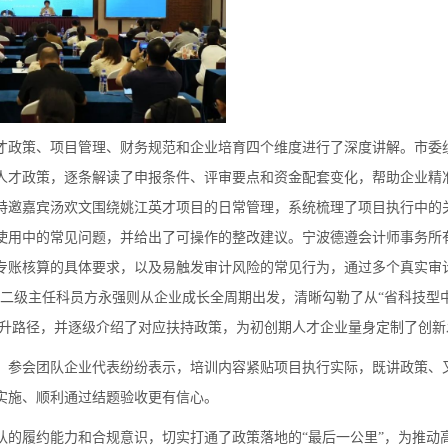
才政策、项目管理、财务规范和企业培育四个维度进行了深度讲解。市委
最新人才政策，逐条解读了申报条件、评审要点和资金配套变化，帮助企业精
特邀嘉宾汤欢文围绕姚江英才项目的日常管理，系统梳理了项目执行中的
使用中的常见问题，并给出了可操作的整改建议。宁波德遵会计师事务所
专账核算的具体要求，以及易触发审计风险的常见行为，通过多个真实审
局二级主任科员方永强则从企业成长全周期出发，清晰勾勒了从“省科技型中
的跃升路径，并逐级介绍了对应扶持政策，为初创期人才企业量身定制了创
。参会团队企业代表纷纷表示，培训内容紧贴项目执行实际，既讲政策、
实施、顺利通过结题验收更有信心。
队的履约能力和合规意识，切实打通了政策落地的“最后一公里”，为推动