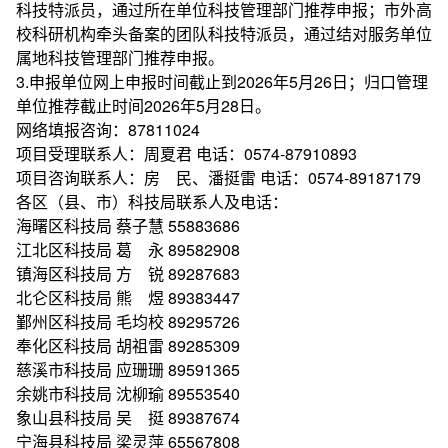
科技特派员，通过所在单位科技管理部门推荐申报；市外高
校科研机构牵头备案的团队科技特派员，通过结对服务单位
属地科技管理部门推荐申报。
3.申报单位网上申报时间截止到2026年5月26日；归口管理
单位推荐截止时间2026年5月28日。
网络填报咨询：87811024
项目受理联系人：周夏君 电话：0574-87910893
项目咨询联系人：房 民、潘挺雷 电话：0574-89187179
各区（县、市）科技局联系人及电话：
海曙区科技局 蔡子慧 55883686
江北区科技局 葛 永 89582908
镇海区科技局 方 锐 89287683
北仑区科技局 熊 煜 89383447
鄞州区科技局 毛均校 89295726
奉化区科技局 胡祖雷 89285309
慈溪市科技局 应珊珊 89591365
余姚市科技局 沈柳瑜 89553540
象山县科技局 吴 挺 89387674
宁海县科技局 梁灵萍 65567808