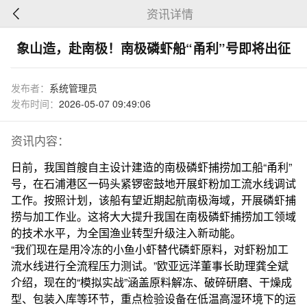
资讯详情
象山造，赴南极！南极磷虾船“甬利”号即将出征
发布者：
系统管理员
发布时间：
2026-05-07 09:49:06
资讯内容：
日前，我国首艘自主设计建造的南极磷虾捕捞加工船“甬利”
号，在石浦港区一码头紧锣密鼓地开展虾粉加工流水线调试
工作。按照计划，该船有望近期起航南极海域，开展磷虾捕
捞与加工作业。这将大大提升我国在南极磷虾捕捞加工领域
的技术水平，为全国渔业转型升级注入新动能。
“我们现在是用冷冻的小鱼小虾替代磷虾原料，对虾粉加工
流水线进行全流程压力测试。”欧亚远洋董事长助理龚全斌
介绍，现在的“模拟实战”涵盖原料解冻、破碎研磨、干燥成
型、包装入库等环节，重点检验设备在低温高湿环境下的运