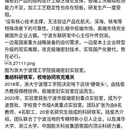
端密封产品的结构设计上缺乏理论支撑，极端工况模拟检测
能力不足，加工工艺稳定性也存在短板，研发生产一度受
阻。
“没有核心技术支撑，无法验证产品在航天、深海、核电等
特殊场景下的可靠性，只能扎根中低端市场，高端市场完全
被国外企业占据。”宁波东联研发中心主任叶传剑说。
一边是国家重大战略装备的迫切需求，一边是本土企业转型
升级的现实难题，攻克极端密封技术、实现国产化替代，势
在必行。
图为浙大宁波理工学院极端密封实验室。
集结科研铁军，校地协同攻克难关
2018年，浙大宁波理工学院决定啃下这块“硬骨头”。由陆俊
杰教授揭榜挂帅，极端密封实验室应运而生。
2023年，实验室获批宁波市极端密封重点实验室，成为宁
波首批、学校首个市级A类重点实验室。团队扩张为由8名
教师、4名职工、20余名研究生组成的科研铁军。陆俊杰介
绍，团队联合了宁波当地的专精特新小巨人企业，以及清华
大学、浙江大学、中国航天科技集团等国内顶尖科研力量，