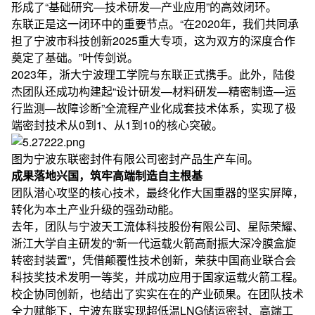
形成了“基础研究—技术研发—产业应用”的高效闭环。
东联正是这一闭环中的重要节点。“在2020年，我们共同承
担了宁波市科技创新2025重大专项，这为双方的深度合作
奠定了基础。”叶传剑说。
2023年，浙大宁波理工学院与东联正式携手。此外，陆俊
杰团队还成功构建起“设计研发—材料研发—精密制造—运
行监测—故障诊断”全流程产业化成套技术体系，实现了极
端密封技术从0到1、从1到10的核心突破。
图为宁波东联密封件有限公司密封产品生产车间。
成果落地兴国，筑牢高端制造自主根基
团队潜心攻坚的核心技术，最终化作大国重器的坚实屏障，
转化为本土产业升级的强劲动能。
去年，团队与宁波天工流体科技股份有限公司、星际荣耀、
浙江大学自主研发的“新一代运载火箭高耐振大深冷膜盒旋
转密封装置”，凭借颠覆性技术创新，荣获中国商业联合会
科技奖技术发明一等奖，并成功应用于国家运载火箭工程。
校企协同创新，也结出了实实在在的产业硕果。在团队技术
全力赋能下，宁波东联实现超低温LNG储运密封、高端工