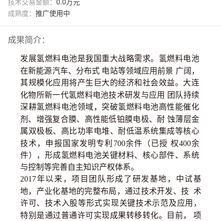
技术交易金额：
0.0万元
成熟度：
推广使用中
成果简介：
发展氢燃料电池是我国重大战略需求。氢燃料电池
在新能源汽车、分布式
电站等领域应用前景
广阔，
其规模化应用将产生巨大的经济和社会效益。大连
化物所新一代氢燃料电池技术研发与应用
团队持续
深耕氢燃料电池领域，突破氢燃料电池高性能催化
剂、增强复合膜、高性能低铂膜电极、耐
蚀薄层金
属双极板、高比功率电堆、耐低温系统集成等核心
技术，申报国家发明专利
700余件（已授
权
400余
件
），
形成氢燃料电池关键材料、核心部件、系统
与控制等完善自主知识产权体系。
2017年以来，项目团队形成了研发基地，中试基
地，产业化基地的完整布
局，通过技术开发、技
术
许可、技术入股等形式实现关键技术示范及应用，
特别是通过普通许可实现成果转移转化。目前，
项