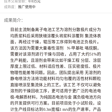
技术交易金额：
0.0万元
成熟度：
推广使用中
成果简介：
目前主流制备离子电池工艺为溶剂分散极片
成分为
均质浆料后采用狭缝涂覆头将浆料涂覆到
集流体表
面，再经过干燥，辊压等工序得到电池正负极片。
该方法因为需要大量毒性溶剂
N-甲基吡
咯烷酮，
需要对该溶剂进行干燥与回收，占用了大约
51%的
生产耗能，
且溶剂会带来比如干燥工程
分层、涂层
厚度上限过低、材料适应性差、压实密度低、极片
物理性能差等问题。因此，团队提出采用
无溶剂的
静电喷涂方法将功能材料均匀包覆
的活性材料颗粒
直接喷涂至集流体上的工艺。该工艺
不仅可以避免
溶剂的干燥回收工序，更可适用于更广泛的电池电
极
-电
解质材料，为纯固态电池与金
属负极电池方向
的开发提供可行方案。目前项目处于小试阶段，设
计生产线目标达到
0.3m宽幅1
m/s的生产速率，产品