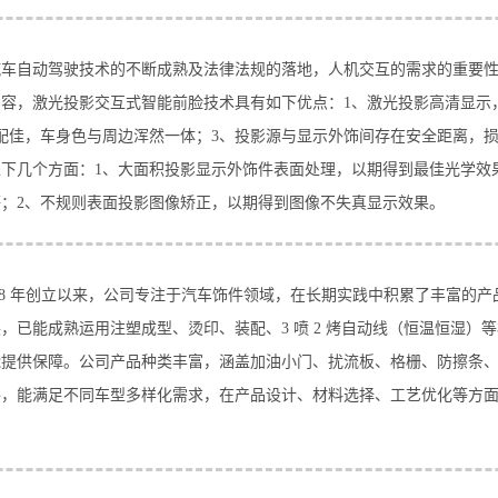
汽车自动驾驶技术的不断成熟及法律法规的落地，人机交互的需求的重要
容，激光投影交互式智能前脸技术具有如下优点：1、激光投影高清显示，
配佳，车身色与周边浑然一体；3、投影源与显示外饰间存在安全距离，
以下几个方面：1、大面积投影显示外饰件表面处理，以期得到最佳光学效
；2、不规则表面投影图像矫正，以期得到图像不失真显示效果。
988 年创立以来，公司专注于汽车饰件领域，在长期实践中积累了丰富的
，已能成熟运用注塑成型、烫印、装配、3 喷 2 烤自动线（恒温恒湿）
能提供保障。公司产品种类丰富，涵盖加油小门、扰流板、格栅、防擦条
件，能满足不同车型多样化需求，在产品设计、材料选择、工艺优化等方