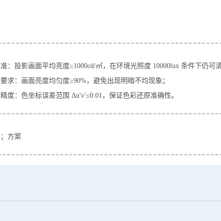
准：投影画面平均亮度≥1000cd/㎡，在环境光照度 10000lux 条件下仍可
要求：画面亮度均匀度≥90%，避免出现明暗不均现象；​
精度：色坐标误差范围 Δu'v'≤0.01，保证色彩还原准确性。
品；方案