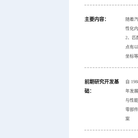
主要内容：
随着
性化内
2、匹
点有
坐标等
前期研究开发基
自 1
础：
年发展
与性
零部
案