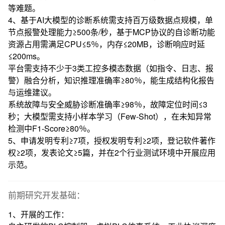
等难题。
4、基于AI大模型的诊断系统需支持百万级数据点规模，单
节点报警处理能力≥500条/秒，基于MCP协议的自诊断功能
资源占用需满足CPU≤5％，内存≤20MB，诊断响应时延
≤200ms。
平台需支持不少于3类工控多模态数据（如指令、日志、报
警）融合分析，知识推理准确率≥80％，能生成结构化报告
与运维建议。
系统故障与安全威胁诊断准确率≥98％，故障定位时间≤3
秒；大模型需支持小样本学习（Few-Shot），在未知异常
检测中F1-Score≥80％。
5、申请发明专利≥7项，授权发明专利≥2项，登记软件著作
权≥2项，发表论文≥5篇，并在2个行业测试环境中开展应用
示范。
前期研究开发基础：
1、开展的工作：