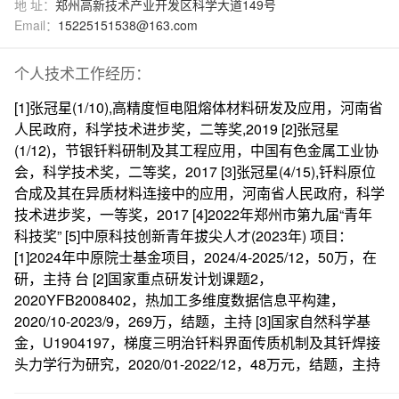
地 址：
郑州高新技术产业开发区科学大道149号
Email：
15225151538@163.com
个人技术工作经历：
[1]张冠星(1/10),高精度恒电阻熔体材料研发及应用，河南省
人民政府，科学技术进步奖，二等奖,2019 [2]张冠星
(1/12)，节银钎料研制及其工程应用，中国有色金属工业协
会，科学技术奖，二等奖，2017 [3]张冠星(4/15),钎料原位
合成及其在异质材料连接中的应用，河南省人民政府，科学
技术进步奖，一等奖，2017 [4]2022年郑州市第九届“青年
科技奖” [5]中原科技创新青年拔尖人才(2023年) 项目：
[1]2024年中原院士基金项目，2024/4-2025/12，50万，在
研，主持 台 [2]国家重点研发计划课题2，
2020YFB2008402，热加工多维度数据信息平构建，
2020/10-2023/9，269万，结题，主持 [3]国家自然科学基
金，U1904197，梯度三明治钎料界面传质机制及其钎焊接
头力学行为研究，2020/01-2022/12，48万元，结题，主持