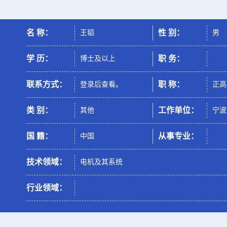
名 称：
性 别：
王韬
男
学 历：
职 务：
博士及以上
联系方式：
职 称：
登录后查看。
正高
类 别：
工作单位：
其他
宁波
国 籍：
从事专业：
中国
技术领域：
电机及其系统
行业领域：