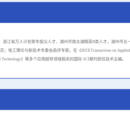
，浙江省万人计划青年拔尖人才、湖州市南太湖精英B类人才，湖州市五
理论与新技术专委会函评专家。在《IEEETransactions on Applied Supe
ience and Technology》等多个应用超导领域相关的国际 SCI期刊担任技术主编。