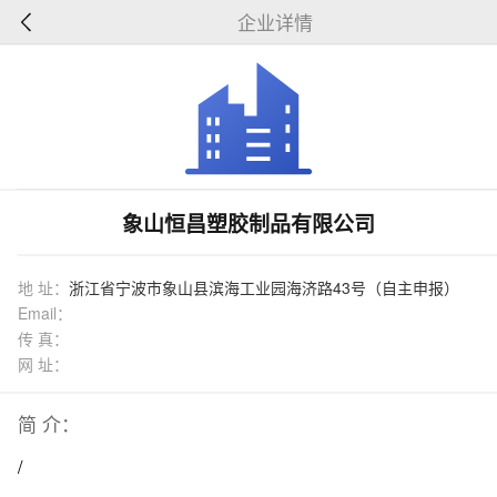
企业详情
象山恒昌塑胶制品有限公司
地 址：
浙江省宁波市象山县滨海工业园海济路43号（自主申报）
Email：
传 真：
网 址：
简 介：
/