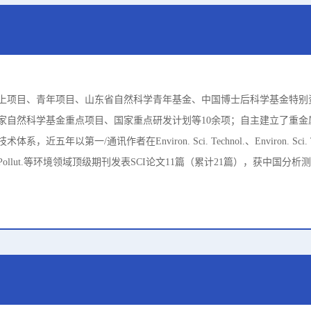
上项目、青年项目、山东省自然科学青年基金、中国博士后科学基金特别
家自然科学基金重点项目、国家重点研发计划等10余项；自主建立了重金
年以第一/通讯作者在Environ. Sci. Technol.、Environ. Sci. Techn
Environ. Pollut.等环境领域顶级期刊发表SCI论文11篇（累计21篇），获