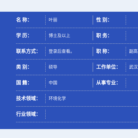
名 称：
性 别：
叶丽
学 历：
职 务：
博士及以上
联系方式：
职 称：
登录后查看。
副高
类 别：
工作单位：
硕导
武汉
国 籍：
从事专业：
中国
技术领域：
环境化学
行业领域：