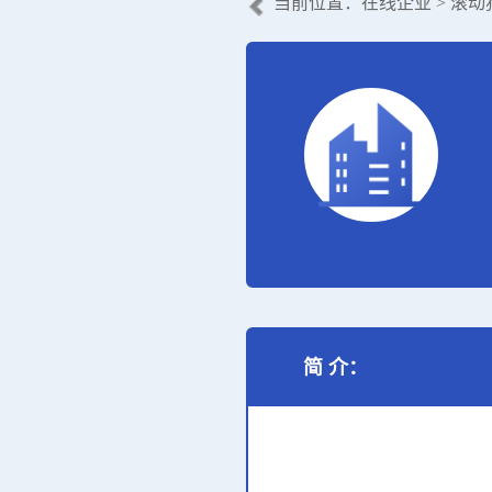
当前位置：
在线企业
> 滚
简 介：