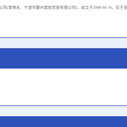
司(曾用名：宁波市鄞州君航贸易有限公司)，成立于2008-04-16，位