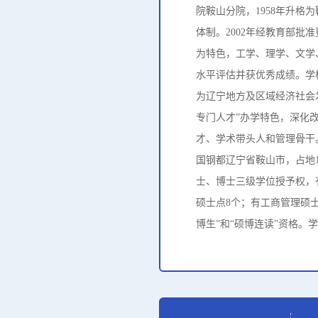
院鞍山分院，1958年升格
体制。2002年经教育部批
为特色，工学、理学、文学
水平评估并获优秀成绩。学
为辽宁地方及区域经济社会
专门人才”办学特色，深化
才、学术带头人和管理骨干
国钢都辽宁省鞍山市，占地1
士、博士三级学位授予权，有
硕士点8个；有工商管理硕
博生”和“硕博连读”资格。学