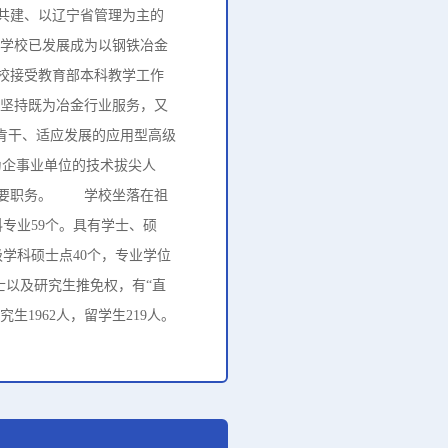
方共建、以辽宁省管理为主的
，学校已发展成为以钢铁冶金
学校接受教育部本科教学工作
“坚持既为冶金行业服务，又
肯干、适应发展的应用型高级
为企事业单位的技术拔尖人
重要职务。 学校坐落在祖
科专业59个。具有学士、硕
学科硕士点40个，专业学位
士以及研究生推免权，有“直
生1962人，留学生219人。