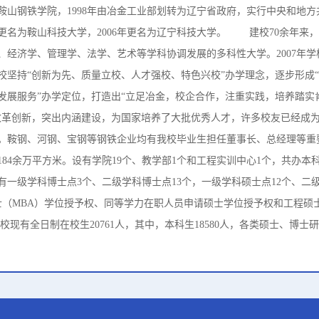
为鞍山钢铁学院，1998年由冶金工业部划转为辽宁省政府，实行中央和地
准更名为鞍山科技大学，2006年更名为辽宁科技大学。 建校70余年来
、经济学、管理学、法学、艺术等学科协调发展的多科性大学。2007年
校坚持“创新为先、质量立校、人才强校、特色兴校”办学理念，逐步形成
发展服务”办学定位，打造出“立足冶金，校企合作，注重实践，培养踏实
改革创新，突出内涵建设，为国家培养了大批优秀人才，许多校友已经成
。鞍钢、河钢、宝钢等钢铁企业均有我校毕业生担任董事长、总经理等
84余万平方米。设有学院19个、教学部1个和工程实训中心1个，共办本
一级学科博士点3个、二级学科博士点13个，一级学科硕士点12个、二级
士（MBA）学位授予权、同等学力在职人员申请硕士学位授予权和工程硕
校现有全日制在校生20761人，其中，本科生18580人，各类硕士、博士研究