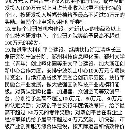
500万元以上且占营业收入比重不低于6%，或年度研
发投入1000万元以上且占营业收入比重不低于5%的
企业，按研发投入增幅分档给予最高不超过50万元的
奖励。鼓励企业申领使用“创新券”。
18.支持企业研发机构建设。对新认定的市级及以上
企业技术研发中心、企业研究院等给予最高不超过
100万元的奖励。
19.推进重大科创平台建设。继续扶持浙江清华长三
角研究院宁波分院、鄞州科技信息孵化园、鄞州大学
生（青年）创业孵化园等重大平台建设，加大浙江创
新中心合作力度，安排宁波院士中心1000万元专项扶
持资金。持续打造省级军民融合创新示范区，扶持军
民融合产业发展，做大做强国防科技产业规模和能
级。对新认定孵化器、加速器、众创空间等双创平
台，分别给予最高不超过100万元、80万元、30万元
的认定奖励；对双创平台实行年度绩效考评，给予最
高不超过150万元的考评奖励；对双创平台在孵企业
经评审择优给予最高不超过30万元奖励。加快省、市
级产业创新服务综合体建设，按实际运营和绩效评价