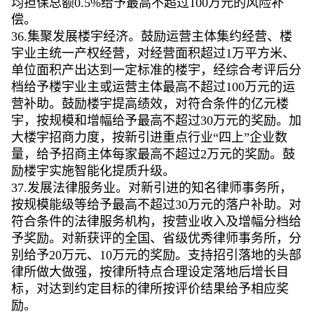
均担保总额0.5%给予最高不超过100万元的风险补
偿。
36.集聚发展楼宇经济。鼓励运营主体集约经营、楼
宇业主统一产权经营，对经营面积超过1万平方米、
单位面积产出达到一定标准的楼宇，经综合考评后分
档给予楼宇业主或运营主体最高不超过100万元的运
营补助。鼓励楼宇提高绩效，对符合条件的亿元楼
宇，按规模和增幅给予最高不超过30万元的奖励。加
大楼宇招商力度，按新引进重点行业“四上”企业数
量，给予招商主体每家最高不超过2万元的奖励。鼓
励楼宇实施智能化提质升级。
37.发展法律服务业。对新引进的知名律师事务所，
按规模能级等给予最高不超过30万元的落户补助。对
符合条件的法律服务机构，按营业收入及增幅分档给
予奖励。对新获评的全国、省级优秀律师事务所，分
别给予20万元、10万元的奖励。支持招引落地的头部
律所做大做强，按律所特点合理设定落地后增长目
标，对达到约定目标的律所按评价结果给予相应奖
励。