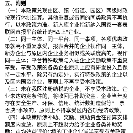
五、附则
（一）本政策兑现由区、镇（街道、园区）两级财政
按现行体制结算。其他重复或雷同的同类政策不再执
行，以本政策为准。新入库企业指新纳入国家一套表
联网直报平台统计的“四上”企业。
（二）同一主体、同一平台、同一事项，各项优惠政
策就高不重复享受，报表合并的企业视作同一主体，
新办企业与原区内企业业务相似或关联度高的，视作
同一主体；平台特殊政策与入驻企业奖励政策不重复
享受。享受政策的各类企业原则上应有研发投入且保
持一定水平。除另有约定外，实行特殊政策的企业以
及区内国资企业，原则上不再享受本政策。
（三）未在我区注册纳税的企业，不享受本政策。企
业未达约定条件的，将收回已补助资金。企业当年度
存在安全生产、环保、信用、统计数据造假等“一票
否决”事项的，原则上不得享受区内各项经济政策。
（四）本政策所涉补助、奖励、资助资金在预算安排
额度内发放，原则上不超财力给予企业各类补助奖
励；亩均效益评价C档的工业企业减半享受有关政策,