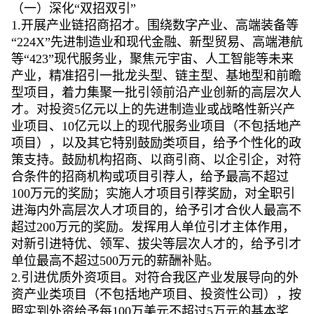
（一）深化“双招双引”
1.开展产业链招商招才。围绕数字产业、高端装备等
“224X”先进制造业和现代金融、新型贸易、高端港航
等“423”现代服务业，聚焦元宇宙、人工智能等未来
产业，精准招引一批龙头型、链主型、基地型和前瞻
型项目，着力集聚一批引领前沿产业创新的高层次人
才。对投资5亿元以上的先进制造业或战略性新兴产
业项目、10亿元以上的现代服务业项目（不包括地产
项目），以及其它特别鼓励类项目，给予个性化的政
策支持。鼓励机构招商、以商引商、以企引企，对符
合条件的招商机构或项目引荐人，给予最高不超过
100万元的奖励；实施人才项目引荐奖励，对全职引
进海内外高层次人才项目的，给予引才合伙人最高不
超过200万元的奖励。发挥用人单位引才主体作用，
对新引进特优、领军、拔尖等层次人才的，给予引才
单位最高不超过500万元的薪酬补贴。
2.引进优质外资项目。对符合我区产业发展导向的外
资产业类项目（不包括地产项目、投资性公司），按
照实到外资给予每100万美元不超过5万元的基本奖