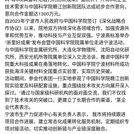
技术需求与中国科学院赣江创新院团队达成初步合作意向，
意向合作金额达1300万元。
自2023年宁波市人民政府与中国科学院签订《深化战略合
作协议》以来，院地双方持续深化各领域合作，加强资源共
享和优势互补，推动科技与产业互促双强。宁波高标准举办
“浙里好成果”发布会暨中国科学院院属单位走进宁波活动，
与中国科学院金属研究所、大连化学物理所、沈阳自动化研
究所、西安光机所等院属单位深入交流洽谈，推进中国科学
院重大科技成果在甬落地转化，中国科学院宁波材料所成功
获批海洋关键材料全国重点实验室，实现历史突破。
活动期间，参会代表团一行实地参观了中国科学院赣江创新
院实验室及科研配套设施，重点围绕技术攻关方向展开深入
探讨。“通过与国家级科研机构的面对面交流，我们不仅找
到了技术攻关的突破口，更建立了长期合作的渠道，”某企
业代表表示。
宁波市生产力促进中心有关负责人表示， 我市将持续跟进
项目合作进展，建立常态化成果转化服务机制，定期组织专
项对接活动，切实推动创新链与产业链深度融合。