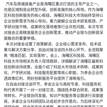
汽车及高端装备产业是海曙区重点打造的主导产业之一，
也是区域制造业转型升级、创新发展的核心阵地。作为海曙
区科技创新服务的核心枢纽，海曙区科技大市场始终坚持以
企业创新需求为核心导向，着力破解企业技术研发瓶颈、产
学研对接不畅、成果转化落地难等行业共性问题，本次专项
对接会正是精准服务企业创新需求、推动产业链与创新链深
度融合的重要举措。
本次对接会设置了政策解读、企业核心需求发布、技术成
果与解决方案分享、自由对接洽谈四大核心环节，全流程聚
焦 “精准匹配、实效落地”。会上，海曙区科技局、海曙区
科技大市场相关负责人现场致辞，详细解读了海曙区最新科
技创新扶持政策，全面介绍了科技大市场技术转移、成果转
化、产学研对接、科技服务配套等核心职能，为参会企业吃
透政策红利、用好创新服务平台提供了清晰指引。
在自由对接洽谈环节，参会企业与高校专家、科技服务机
构代表开展了一对一对接交流，围绕技术联合研发、成果落
地转化、产业链协同发展、知识产权服务等议题进行深度磋
商，多家企业与科研团队达成初步合作意向，为后续深化产