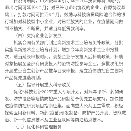
在疫情期间，市天使基金引导基金五年投资即将到期的，
退出时间可延长6个月；对已签订退出协议的企业，在原协议基
础上，打款时间可推迟6个月。鼓励与科技信贷风险池合作的银
行增加对科技型中小企业，对已经放贷的企业，在疫情期间做
到不抽贷、不断贷，并适当降低贷款利率。
（四）支持企业创新发展
抓紧会同有关部门制定高新技术企业培育奖补政策，分批
实施高新技术企业培育计划，增加今年高新技术企业申报批
次，适当延长申报时间。调整企业研发投入后补助政策，补助
对象拓展至全部有研发投入的疫情防控参与企业。多批次组织
开展重点自主创新产品推荐目录申报，建立疫情防控自主创新
产品优先遴选机制。
（五）指导开展重大科研攻关
优化“科技创新2025”重大专项计划，对病毒诊断、药物研
发、防护设备等疫情防控产品研制给予优先立项支持，加快推
进疫情防控研发项目指南征集。面向重大公共卫生需求，积极
探索医用新材料、新药(疫苗)研发制备、防护产品开发、智能救
治、新一代信息技术及工业互联网等前沿热点技术。
（六）优化科研管理服务