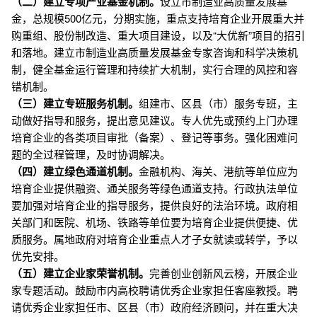
（二）建立专项产业基金机制。
设立市制造业高质量发展基
金，总规模500亿元，分期实施，重点支持培育企业开展重大并
购重组、股份制改造、重大项目建设，以及“大优新”项目的招引
和落地。建立市制造业高质量发展基金专家咨询和科学决策机
制，健全基金运行管理和持续扩大机制，实行合理的风控和容
错机制。
（三）建立专班服务机制。
组建市、区县（市）服务专班，主
动做好指导和服务，提出意见建议。专人优先或预约上门办理
培育企业的各类项目审批（备案）、登记等事务。强化困难问
题的全过程管理，及时协调解决。
（四）建立绿色通道机制。
金融机构、海关、港航等单位应为
培育企业提供融资、通关服务等绿色通道支持。行政执法单位
要加强对培育企业的指导服务，提供良好的法治环境。政府相
关部门和医院、机场、铁路等单位要为培育企业提供便捷、优
质服务。属地政府对培育企业重点人才子女就读或转学，予以
优先安排。
（五）建立企业家荣誉机制。
完善创业创新风云榜，开展企业
家专题活动。鼓励市内高校聘请优秀企业家担任客座教授。聘
请优秀企业家担任市、区县（市）政府经济顾问，并在重大决