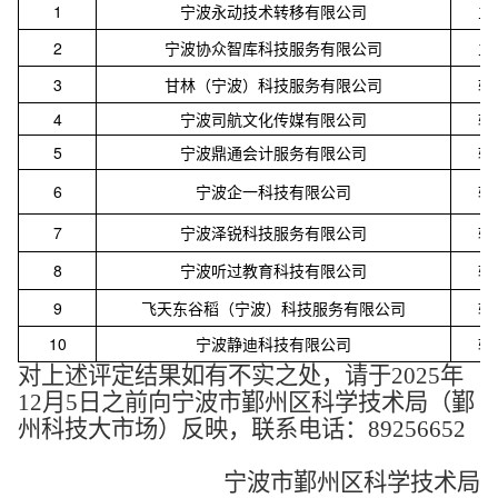
1
宁波永动技术转移有限公司
主
2
宁波协众智库科技服务有限公司
主
3
甘林（宁波）科技服务有限公司
辅
4
宁波司航文化传媒有限公司
辅
5
宁波鼎通会计服务有限公司
辅
6
宁波企一科技有限公司
辅
7
宁波泽锐科技服务有限公司
辅
8
宁波听过教育科技有限公司
辅
9
飞天东谷稻（宁波）科技服务有限公司
辅
10
宁波静迪科技有限公司
辅
对上述评定结果如有不实之处，请于2025年
12月5日之前向宁波市鄞州区科学技术局（鄞
州科技大市场）反映，联系电话：89256652
宁波市鄞州区科学技术局