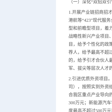
（一）深化“双招双引
1.开展产业链招商招
港航等“423”现代
型和前瞻型项目，着
战略性新兴产业项目
目，给予个性化的政
荐人，给予最高不超过
的，给予引才合伙人最
军、拔尖等层次人才的
2.引进优质外资项
司），按照实到外资给
合我区重点产业导向的
300万元；新能源汽
度最高不超过500万