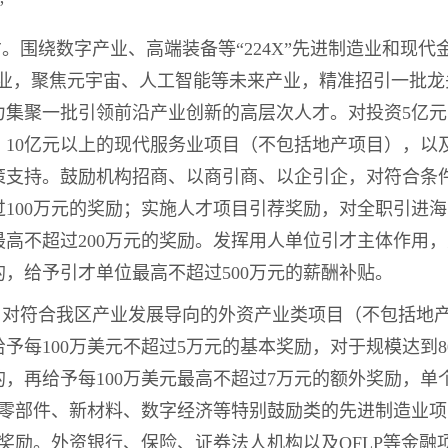
”
才。围绕数字产业、高端装备等“224X”先进制造业和现
服务业，聚焦元宇宙、人工智能等未来产业，精准招引一批
力集聚一批引领前沿产业创新的高层次人才。对投资5亿
、10亿元以上的现代服务业项目（不包括地产项目），以
策支持。鼓励机构招商、以商引商、以企引企，对符合条
100万元的奖励；实施人才项目引荐奖励，对全职引进
高不超过200万元的奖励。发挥用人单位引才主体作用
，给予引才单位最高不超过500万元的薪酬补贴。
目。对符合我区产业发展导向的外资产业类项目（不包括地
予每100万美元不超过5万元的基本奖励，对于规模达到8
，再给予每100万美元最高不超过7万元的额外奖励，单
车零部件、新材料、数字经济等特别鼓励类的先进制造业
元奖励。外资银行、保险、证券法人机构以及QFLP等金