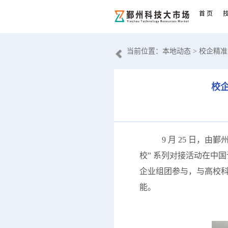
首 页
当前位置：
本地动态
> 校企精
校
9 月 25 日，由鄞
校” 系列对接活动在中
企业组团参与，与高校
能。