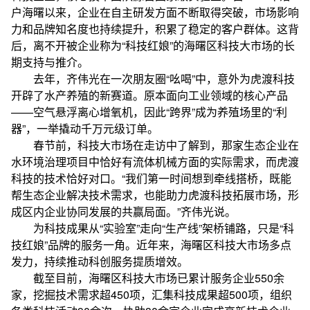
户海曙以来，企业在自主研发方面不断取得突破，市场影响
力和品牌知名度也持续提升，积累了稳定的客户群体。这背
后，离不开被企业称为“科技红娘”的海曙区科技大市场的长
期支持与推介。
去年，齐伟光在一次朋友圈“吆喝”中，意外为虎渡科技
开辟了水产养殖的新赛道。原本面向工业领域的核心产品
——空气悬浮离心增氧机，因此“跨界”成为养殖场里的“利
器”，一举撬动千万元级订单。
春节前，科技大市场在走访中了解到，那家生态企业在
水环境治理项目中恰好有流体机械方面的实际需求，而虎渡
科技的技术恰好对口。“我们第一时间想到牵线搭桥，既能
帮生态企业解决技术需求，也能助力虎渡科技拓展市场，形
成区内企业协同发展的共赢局面。”齐伟光说。
为科技成果从“实验室”走向“生产线”架桥铺路，只是“科
技红娘”品牌的服务一角。近年来，海曙区科技大市场多点
发力，持续推动科创服务提质增效。
截至目前，海曙区科技大市场已累计服务企业550余
家，挖掘技术需求超450项，汇集科技成果超500项，组织