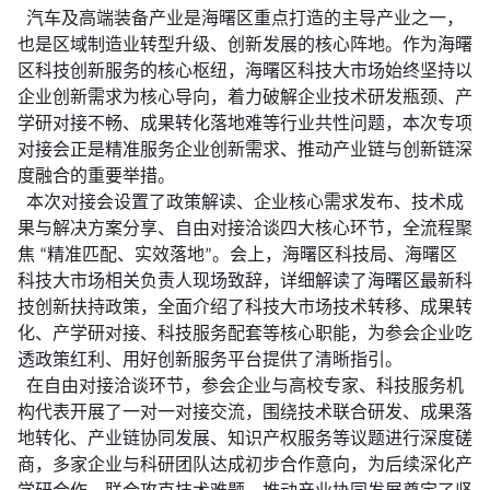
汽车及高端装备产业是海曙区重点打造的主导产业之一，
也是区域制造业转型升级、创新发展的核心阵地。作为海曙
区科技创新服务的核心枢纽，海曙区科技大市场始终坚持以
企业创新需求为核心导向，着力破解企业技术研发瓶颈、产
学研对接不畅、成果转化落地难等行业共性问题，本次专项
对接会正是精准服务企业创新需求、推动产业链与创新链深
度融合的重要举措。
本次对接会设置了政策解读、企业核心需求发布、技术成
果与解决方案分享、自由对接洽谈四大核心环节，全流程聚
焦 “精准匹配、实效落地”。会上，海曙区科技局、海曙区
科技大市场相关负责人现场致辞，详细解读了海曙区最新科
技创新扶持政策，全面介绍了科技大市场技术转移、成果转
化、产学研对接、科技服务配套等核心职能，为参会企业吃
透政策红利、用好创新服务平台提供了清晰指引。
在自由对接洽谈环节，参会企业与高校专家、科技服务机
构代表开展了一对一对接交流，围绕技术联合研发、成果落
地转化、产业链协同发展、知识产权服务等议题进行深度磋
商，多家企业与科研团队达成初步合作意向，为后续深化产