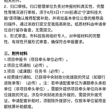
相关附件。
2．归口审核。归口管理单位负责对申报材料真实性、完整
性等情况进行审核，须于6月3日17:00前通过“宁波科技大
脑”逐项确认推荐配套补助，并将加盖本单位公章的推荐函
扫描件，通过浙政钉提交至我局高新处。纸质材料由申请单
位自行留存备查，无需提交。
3．形式审查。市科技局将组织专人，对申报材料的完整
性、有效性开展形式审查，确保符合申报要求。
三、附件材料
1.项目申报书（项目牵头单位必传）。
2.项目立项通知（必传）。
3.项目（或课题）任务书（必传）。
4.经费拨付通知、已获得中央财政分批拨款的凭证（如银行
进账单等）（必传）。注：若申请配套单位为课题牵头承担
单位（非项目牵头单位），需额外提供项目牵头单位向本单
位拨款的凭证。涉及中央财政资金外拨的，需提供外拨凭
证，申请配套补助时，须剔除外拨部分，仅按本单位留用金
额核算补助额度。