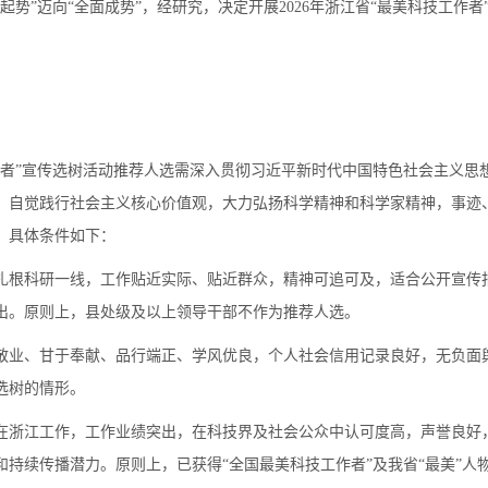
起势”迈向“全面成势”，经研究，决定开展2026年浙江省“最美科技工作
工作者”宣传选树活动推荐人选需深入贯彻习近平新时代中国特色社会主义
，自觉践行社会主义核心价值观，大力弘扬科学精神和科学家精神，事迹
。具体条件如下：
扎根科研一线，工作贴近实际、贴近群众，精神可追可及，适合公开宣传
出。原则上，县处级及以上领导干部不作为推荐人选。
敬业、甘于奉献、品行端正、学风优良，个人社会信用记录良好，无负面
选树的情形。
在浙江工作，工作业绩突出，在科技界及社会公众中认可度高，声誉良好
和持续传播潜力。原则上，已获得“全国最美科技工作者”及我省“最美”人