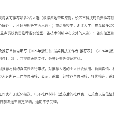
技局各可推荐最多2名人选（根据属地管理原则，设区市科技局负责推荐
心除外〕、科研院所等方面人选）；重点高校中，浙江大学可推荐最多2名
（重点高校负责推荐省实验室、省技术创新中心之外的人选）；省实验室
推荐单位需填写《2026年浙江省“最美科技工作者”推荐表》《2026年浙
附件1、2），并提供表彰文件、荣誉证书等佐证材料。
对推荐材料的真实性进行审核，对推荐人选的个人社会信用、负面舆情、
荐人选所在工作单位审核、公示、盖章，经推荐单位审核、择优筛选、盖
工作实行无纸化报送。电子推荐材料（盖章后的推荐表、汇总表以及佐证材
月25日前发送至指定邮箱，逾期不予受理。