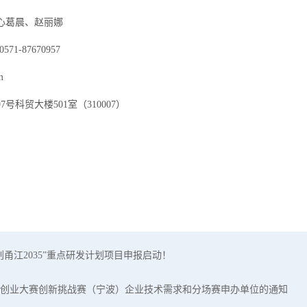
心葛晨、赵丽娜
71-87670957
m
科贸大楼501室（310007）
创甬江2035”重点研发计划项目申报启动！
创业大赛创新挑战赛（宁波）企业技术需求和分场赛申办单位的通知