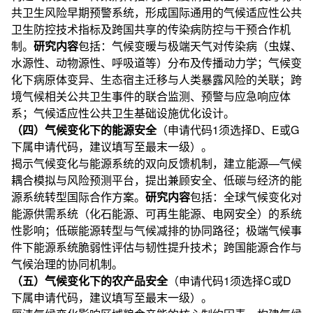
共卫生风险早期预警系统，形成国际通用的气候适应性公共
卫生防控技术指标及跨国共享的传染病防控与干预合作机
制。
研究内容
包括：气候变暖与极端天气对传染病（虫媒、
水源性、动物源性、呼吸道等）分布及传播动力学；气候变
化下病原体变异、生态宿主迁移与人类暴露风险的关联；跨
境气候相关公共卫生事件的联合监测、预警与应急响应体
系；气候适应性公共卫生基础设施优化设计。
（四）气候变化下的能源安全
（申请代码1须选择D、E或G
下属申请代码，建议填写至最末一级）。
揭示气候变化与能源系统的双向反馈机制，建立能源—气候
耦合模拟与风险预测平台，提出兼顾安全、低碳与经济的能
源系统转型国际合作方案。
研究内容
包括：全球气候变化对
能源供需系统（化石能源、可再生能源、电网安全）的系统
性影响；低碳能源转型与气候减排的协同路径；极端气候事
件下能源系统脆弱性评估与韧性提升技术；跨国能源合作与
气候治理的协同机制。
（五）气候变化下的农产品安全
（申请代码1须选择C或D
下属申请代码，建议填写至最末一级）。