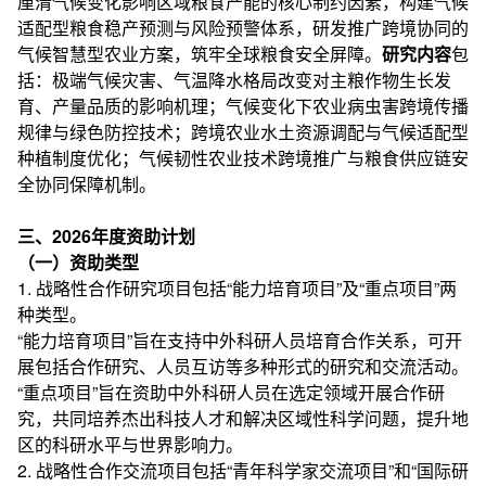
厘清气候变化影响区域粮食产能的核心制约因素，构建气候
适配型粮食稳产预测与风险预警体系，研发推广跨境协同的
气候智慧型农业方案，筑牢全球粮食安全屏障。
研究内容
包
括：极端气候灾害、气温降水格局改变对主粮作物生长发
育、产量品质的影响机理；气候变化下农业病虫害跨境传播
规律与绿色防控技术；跨境农业水土资源调配与气候适配型
种植制度优化；气候韧性农业技术跨境推广与粮食供应链安
全协同保障机制。
三、2026年度资助计划
（一）资助类型
1. 战略性合作研究项目包括“能力培育项目”及“重点项目”两
种类型。
“能力培育项目”旨在支持中外科研人员培育合作关系，可开
展包括合作研究、人员互访等多种形式的研究和交流活动。
“重点项目”旨在资助中外科研人员在选定领域开展合作研
究，共同培养杰出科技人才和解决区域性科学问题，提升地
区的科研水平与世界影响力。
2. 战略性合作交流项目包括“青年科学家交流项目”和“国际研