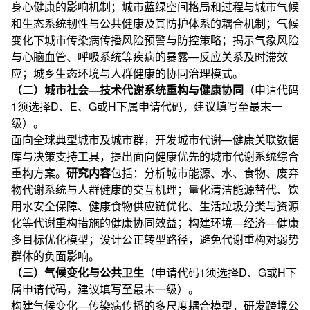
身心健康的影响机制；城市蓝绿空间格局和过程与城市气候
和生态系统韧性与公共健康及其防护体系的耦合机制；气候
变化下城市传染病传播风险预警与防控策略；揭示气象风险
与心脑血管、呼吸系统等疾病的暴露—反应关系及时滞效
应；城乡生态环境与人群健康的协同治理模式。
（二）城市社会—技术代谢系统重构与健康协同
（申请代码
1须选择D、E、G或H下属申请代码，建议填写至最末一
级）。
面向全球典型城市及城市群，开发城市代谢—健康关联数据
库与决策支持工具，提出面向健康优先的城市代谢系统综合
重构方案。
研究内容
包括：分析城市能源、水、食物、废弃
物代谢系统与人群健康的交互机理；量化清洁能源替代、饮
用水安全保障、健康食物供应链优化、生活垃圾分类与资源
化等代谢重构措施的健康协同效益；构建环境—经济—健康
多目标优化模型；设计公正转型路径，避免代谢重构对弱势
群体的负面影响。
（三）气候变化与公共卫生
（申请代码1须选择D、G或H下
属申请代码，建议填写至最末一级）。
构建气候变化—传染病传播的多尺度耦合模型，研发跨境公