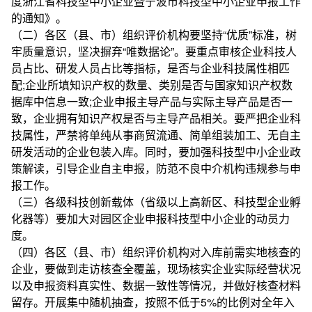
度浙江省科技型中小企业暨宁波市科技型中小企业申报工作
的通知》。
（二）各区（县、市）组织评价机构要坚持“优质”标准，树
牢质量意识，坚决摒弃“唯数据论”。要重点审核企业科技人
员占比、研发人员占比等指标，是否与企业科技属性相匹
配;企业所填知识产权的数量、类别是否与国家知识产权数
据库中信息一致;企业申报主导产品与实际主导产品是否一
致，企业拥有知识产权是否与主导产品相关。要严把企业科
技属性，严禁将单纯从事商贸流通、简单组装加工、无自主
研发活动的企业包装入库。同时，要加强科技型中小企业政
策解读，引导企业自主申报，防范不良中介机构违规参与申
报工作。
（三）各级科技创新载体（省级以上高新区、科技型企业孵
化器等）要加大对园区企业申报科技型中小企业的动员力
度。
（四）各区（县、市）组织评价机构对入库前需实地核查的
企业，要做到走访核查全覆盖，现场核实企业实际经营状况
以及申报资料真实性、数据一致性等情况，并做好核查材料
留存。开展集中随机抽查，按照不低于5%的比例对全年入