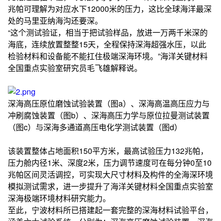
兆帕可理解为对应水下12000米的压力，这比全球海洋最深
处的马里亚纳海沟还要深。
“这个测试验证，相当于把试验样品，放进一万两千米深的
海底，连续放置整整15天，全程保持深海超强水压，以此
检验材料和设备能不能扛住极端深海环境。”海洋关键材料
全国重点实验室研究员毛飞雄解释说。
深海高压原位磨蚀试验装置（图a）、深海高温高压应力与
冲刷腐蚀装置（图b）、深海高压力学与原位拉曼测试装置
（图c）与深海多通道高压电化学测试装置（图d）
该装置整体占地面积150平方米，最高试验压力132兆帕，
压力舱内径1米、深度2米，压力调节速度可在每分钟0至10
兆帕区间灵活调控，可实现大尺寸材料及构件的全海深环境
模拟测试需求，进一步提升了海洋关键材料全国重点实验室
深海极端环境材料研究能力。
至此，宁波材料所已搭建起一套完整的深海材料试验平台，