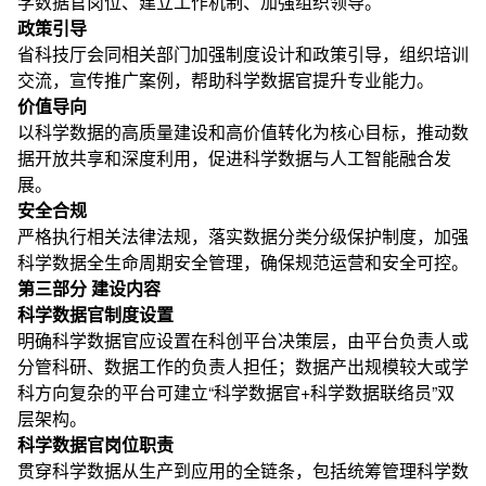
学数据官岗位、建立工作机制、加强组织领导。
政策引导
省科技厅会同相关部门加强制度设计和政策引导，组织培训
交流，宣传推广案例，帮助科学数据官提升专业能力。
价值导向
以科学数据的高质量建设和高价值转化为核心目标，推动数
据开放共享和深度利用，促进科学数据与人工智能融合发
展。
安全合规
严格执行相关法律法规，落实数据分类分级保护制度，加强
科学数据全生命周期安全管理，确保规范运营和安全可控。
第三部分 建设内容
科学数据官制度设置
明确科学数据官应设置在科创平台决策层，由平台负责人或
分管科研、数据工作的负责人担任；数据产出规模较大或学
科方向复杂的平台可建立“科学数据官+科学数据联络员”双
层架构。
科学数据官岗位职责
贯穿科学数据从生产到应用的全链条，包括统筹管理科学数