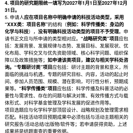
4. 项目的研究期限统一填写为2027年1月1日至2027年12月
31日。
5. 申请人
应在项目名称中明确申请的科技活动类型，采用
“XXX类：项目名称”
的结构（
例如：
科学传播类：身边的
化学与科技
），
没有明确科技活动类型的项目不予受理
。申
请书正文应与所申请的类型相对应。
“战略研究类”
项目
应包
括：发展背景、发展规律与态势、发展目标、发展现状、优
化布局、学科交叉与优先资助领域、核心科学问题、组织保
障以及政策措施等；
如申请该类项目，建议与相关学科处咨
询。“专题研讨类”项目
应包括：研讨主题的背景和意义，所
面临的挑战与机遇，专题的研究目标、内容，活动的起止时
间、参加人员范围、规模、潜在影响，可行性分析，预期成
果等。
“科学传播类”项目
应包括：科学传播及科普活动的必
要性与需求性、存在的问题与解决对策、有效传播方式与载
体形式、对科学基金管理及学科发展的促进作用等。
项目选题应与化学科学部顶层设计、战略规划及管理需求相
匹配。科技活动项目预期成果中必须包括与活动主题相关的
研究报告/活动总结/出版物/软件等；若申请获得资助，上述
成果将是结题审查的重要依据。