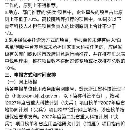
工作的，原则上不得推荐。
2.地方、部门推荐的“尖兵”项目中，企业牵头的项目占比原
则上不低于70%。高校院所等推荐的项目中，40周岁以下
青年科技人才担任项目负责人的比例原则上合计不少于
1/3。
3.采用择优委托遴选方式的项目，申报单位未建有纳入“白
名单”创新平台基地或未承担国家重大科技任务的，应经省
级有关部门或设区市政府同意后行函推荐，并在推荐汇总表
中说明理由，推荐项目数不得超过该专项或批次推荐总数的
10%。
三、申报方式和时间安排
（一）网上填报
请各申报单位使用政务服务网账号，登录浙江省科技管理平
台（https://pm.kjt.zj.gov.cn，以下简称科管平台），按照
“2027年度省重大科技计划（‘尖兵’）项目榜单”“2027年度省
地协同计划（‘尖兵’）项目榜单”进行网上填报。涉密榜单按
照保密要求发布。2027年度第二批省重大科技计划（“尖
兵”）项目榜单和省应用基础研究计划（“领雁”）项目指南将