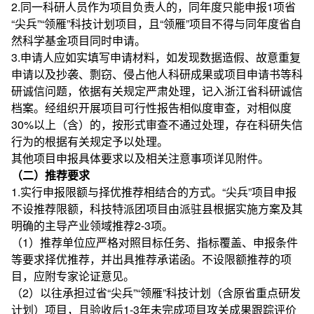
2.同一科研人员作为项目负责人的，同年度只能申报1项省
“尖兵”“领雁”科技计划项目，且“领雁”项目不得与同年度省自
然科学基金项目同时申请。
3.申请人应如实填写申请材料，如发现数据造假、故意重复
申请以及抄袭、剽窃、侵占他人科研成果或项目申请书等科
研诚信问题，依据有关规定严肃处理，记入浙江省科研诚信
档案。经组织开展项目可行性报告相似度审查，对相似度
30%以上（含）的，按形式审查不通过处理，存在科研失信
行为的根据有关规定予以处理。
其他项目申报具体要求以及相关注意事项详见附件。
（二）推荐要求
1.实行申报限额与择优推荐相结合的方式。“尖兵”项目申报
不设推荐限额，科技特派团项目由派驻县根据实施方案及其
明确的主导产业领域推荐2-3项。
（1）推荐单位应严格对照目标任务、指标覆盖、申报条件
等要求择优推荐，并出具推荐承诺函。不设限额推荐的项
目，应附专家论证意见。
（2）以往承担过省“尖兵”“领雁”科技计划（含原省重点研发
计划）项目，且验收后1-3年未完成项目攻关成果跟踪评价