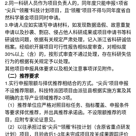
2.同一科研人员作为项目负责人的，同年度只能申报1项省
“尖兵”“领雁”科技计划项目，且“领雁”项目不得与同年度省自
然科学基金项目同时申请。
3.申请人应如实填写申请材料，如发现数据造假、故意重复
申请以及抄袭、剽窃、侵占他人科研成果或项目申请书等科
研诚信问题，依据有关规定严肃处理，记入浙江省科研诚信
档案。经组织开展项目可行性报告相似度审查，对相似度
30%以上（含）的，按形式审查不通过处理，存在科研失信
行为的根据有关规定予以处理。
其他项目申报具体要求以及相关注意事项详见附件。
（二）推荐要求
1.实行申报限额与择优推荐相结合的方式。“尖兵”项目申报
不设推荐限额，科技特派团项目由派驻县根据实施方案及其
明确的主导产业领域推荐2-3项。
（1）推荐单位应严格对照目标任务、指标覆盖、申报条件
等要求择优推荐，并出具推荐承诺函。不设限额推荐的项
目，应附专家论证意见。
（2）以往承担过省“尖兵”“领雁”科技计划（含原省重点研发
计划）项目，且验收后1-3年未完成项目攻关成果跟踪评价