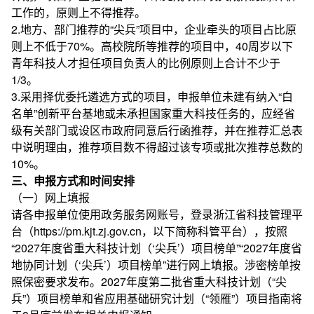
工作的，原则上不得推荐。
2.地方、部门推荐的“尖兵”项目中，企业牵头的项目占比原
则上不低于70%。高校院所等推荐的项目中，40周岁以下
青年科技人才担任项目负责人的比例原则上合计不少于
1/3。
3.采用择优委托遴选方式的项目，申报单位未建有纳入“白
名单”创新平台基地或未承担国家重大科技任务的，应经省
级有关部门或设区市政府同意后行函推荐，并在推荐汇总表
中说明理由，推荐项目数不得超过该专项或批次推荐总数的
10%。
三、申报方式和时间安排
（一）网上填报
请各申报单位使用政务服务网账号，登录浙江省科技管理平
台（https://pm.kjt.zj.gov.cn，以下简称科管平台），按照
“2027年度省重大科技计划（‘尖兵’）项目榜单”“2027年度省
地协同计划（‘尖兵’）项目榜单”进行网上填报。涉密榜单按
照保密要求发布。2027年度第二批省重大科技计划（“尖
兵”）项目榜单和省应用基础研究计划（“领雁”）项目指南将