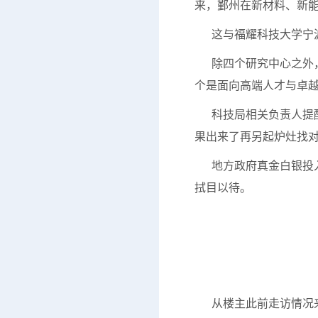
来，鄞州在新材料、新
这与福耀科技大学宁波
除四个研究中心之外，
个是面向高端人才与卓
科技局相关负责人提醒
果出来了再另起炉灶找
地方政府真金白银投入
拭目以待。
鄞州一家企
从楼主此前走访情况来