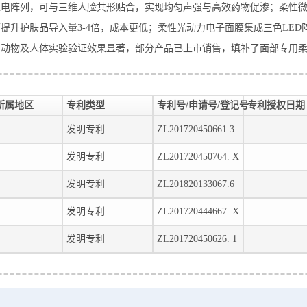
压电阵列，可与三维人脸共形贴合，实现均匀声强与高效药物促渗；柔性
提升护肤品导入量3-4倍，成本更低；柔性光动力电子面膜集成三色LE
。动物及人体实验验证效果显著，部分产品已上市销售，填补了面部专用
所属地区
专利类型
专利号/申请号/登记号
专利授权日期
发明专利
ZL201720450661.3
发明专利
ZL201720450764. X
发明专利
ZL201820133067.6
发明专利
ZL201720444667. X
发明专利
ZL201720450626. 1